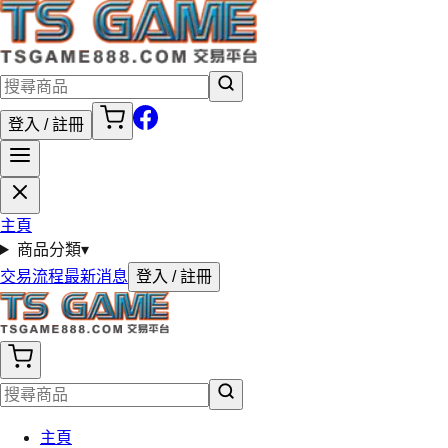
登入 / 註冊
主頁
商品分類
▾
交易流程
最新消息
登入 / 註冊
主頁