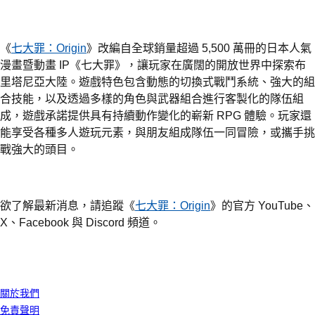
《
七大罪：Origin
》改編自全球銷量超過 5,500 萬冊的日本人氣
漫畫暨動畫 IP《七大罪》，讓玩家在廣闊的開放世界中探索布
里塔尼亞大陸。遊戲特色包含動態的切換式戰鬥系統、強大的組
合技能，以及透過多樣的角色與武器組合進行客製化的隊伍組
成，遊戲承諾提供具有持續動作變化的嶄新 RPG 體驗。玩家還
能享受各種多人遊玩元素，與朋友組成隊伍一同冒險，或攜手挑
戰強大的頭目。
欲了解最新消息，請追蹤《
七大罪：Origin
》的官方 YouTube、
X、Facebook 與 Discord 頻道。
我們公司
關於我們
免責聲明