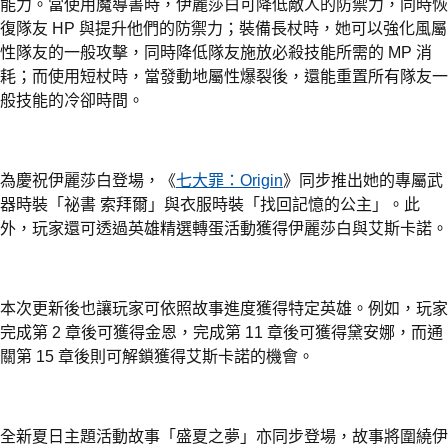
能力。當使用魔導書時，伊麗莎白可降低敵人的防禦力，同時恢
復隊友 HP 與提升他們的防禦力；裝備長杖時，她可以強化風屬
性隊友的一般攻擊，同時降低隊友施放必殺技能所需的 MP 消
耗；而使用短杖時，當發動地屬性爆裂後，還能重置所有隊友一
般技能的冷卻時間。
為慶祝伊麗莎白登場，《
七大罪：Origin
》同步推出她的專屬武
器時裝「祕書 索拜爾」與衣服時裝「找回記憶的公主」。此
外，玩家還可透過英雄精選轉蛋活動獲得伊麗莎白與艾斯卡諾。
本次更新後也讓玩家可依照故事進度獲得特定英雄。例如，玩家
完成第 2 章後可獲得金恩，完成第 11 章後可獲得黛安娜，而通
關第 15 章後則可解鎖獲得艾斯卡諾的機會。
全新夏日主題活動故事「盛夏之夢」亦同步登場，故事將圍繞伊