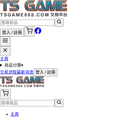
登入 / 註冊
主頁
商品分類
▾
交易流程
最新消息
登入 / 註冊
主頁