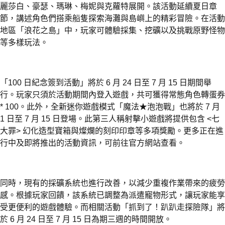
麗莎白、豪瑟、瑪琳、梅妮與克蘿特展開。該活動延續夏日章
節，講述角色們搭乘船隻探索海灘與島嶼上的精彩冒險。在活動
地區「浪花之島」中，玩家可體驗採集、挖礦以及挑戰原野怪物
等多樣玩法。
「100 日紀念簽到活動」將於 6 月 24 日至 7 月 15 日期間舉
行。玩家只須於活動期間內登入遊戲，共可獲得常態角色轉蛋券
* 100。此外，全新迷你遊戲模式「魔法★泡泡戰」也將於 7 月
1 日至 7 月 15 日登場。此第三人稱射擊小遊戲將提供包含 <七
大罪> 幻化造型寶箱與燦爛的刻印印章等多項獎勵。更多正在進
行中及即將推出的活動資訊，可前往官方網站查看。
同時，現有的採礦系統也進行改善，以減少重複作業帶來的疲勞
感。根據玩家回饋，該系統已調整為派遣寵物形式，讓玩家能享
受更便利的遊戲體驗。而相關活動「抓到了！趴趴走探險隊」將
於 6 月 24 日至 7 月 15 日為期三週的時間開放。