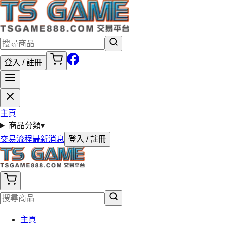
登入 / 註冊
主頁
商品分類
▾
交易流程
最新消息
登入 / 註冊
主頁